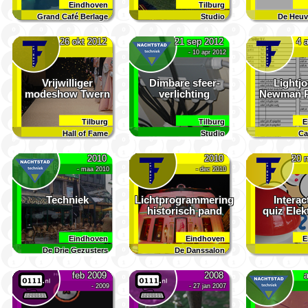
Eindhoven
Tilburg
Grand Café Berlage
Studio
De Heuv
26 okt 2012
21 sep 2012
4 
- 10 apr 2012
Vrijwilliger
Dimbare sfeer­
Lightj
modeshow Twern
verlichting
Newman P
Tilburg
Tilburg
E
Hall of Fame
Studio
Ca
2010
2010
20 
- maa 2010
- dec 2010
Techniek
Lichtprogrammering
Interac
historisch pand
quiz Elek
Eindhoven
Eindhoven
E
De Drie Gezusters
De Danssalon
feb 2009
2008
- 2009
- 27 jan 2007