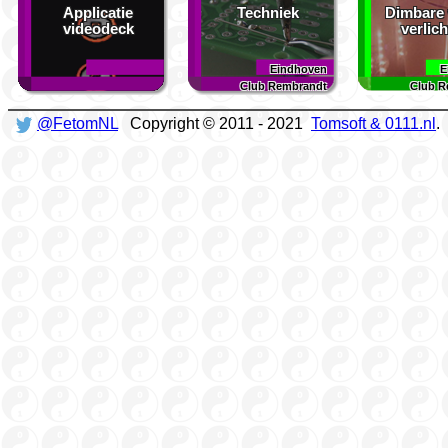
Applicatie
Techniek
Dimbare
videodeck
verlic
Eindhoven
E
Club Rembrandt
Club R
@FetomNL
Copyright © 2011 - 2021
Tomsoft & 0111.nl
.