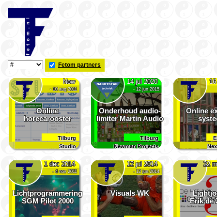
Fetom partners
Now
14 jul 2020
16
- 10 aug 2011
- 12 jun 2015
Online
Onderhoud audio­
Online e
horeca­rooster
limiter
Martin Audio
syst
Tilburg
Tilburg
E
Studio
Newman Projects
Nex
1 dec 2014
12 jul 2014
22 m
- 4 nov 2011
- 12 jun 2014
Lichtprogrammering
Visuals WK
Lightj
SGM Pilot 2000
Erik de